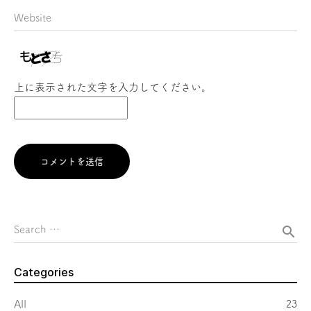
Website
上に表示された文字を入力してください。
コメントを送信
search
Search …
Categories
All
23