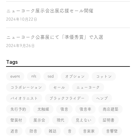
ニューヨーク展示会出展応援セール開催
2024年10月22日
ニューヨーク公募展にて「準優秀賞」で入選
2024年9月26日
Tags
event
nft
ted
オプション
コットン
コラボレーション
セール
ニューヨーク
バイオリニスト
ブラックフライデー
ヘンプ
先行予約
光触媒
吸音
吸音率
商店建築
壁装材
展示会
現代
見えない
証明書
遮音
防音
雑誌
音
音楽家
音響壁