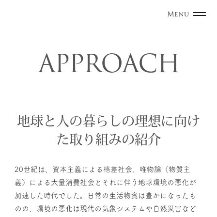
Menu
A
P
P
R
O
A
C
H
地球と人の暮らしの理想に向け
た取り組みの紹介
20世紀は、資本主義による格差社会、唯物論（物質主
義）による大量消費社会とそれに伴う地球環境の悪化が
加速した時代でした。日常の生活物資は豊かになったも
のの、環境の悪化は現代の気象システムや自然災害など