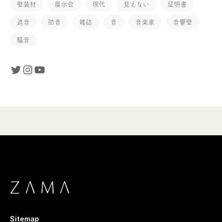
壁装材
展示会
現代
見えない
証明書
遮音
防音
雑誌
音
音楽家
音響壁
騒音
Sitemap