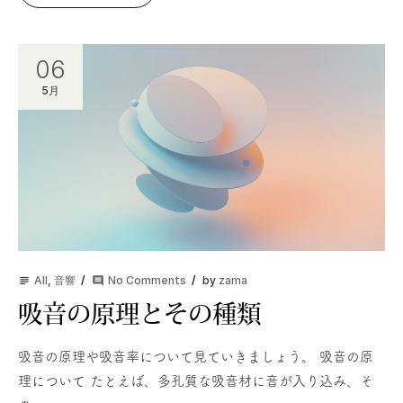
06
5月
All
,
音響
No Comments
by
zama
subject
comment
吸音の原理とその種類
吸音の原理や吸音率について見ていきましょう。 吸音の原
理について たとえば、多孔質な吸音材に音が入り込み、そ