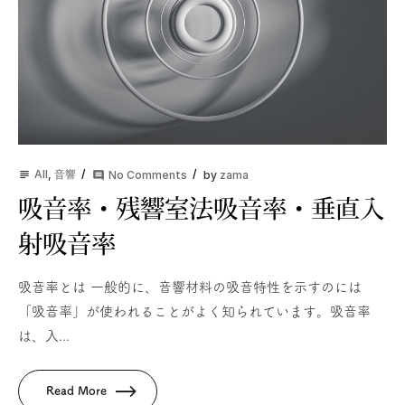
All
,
音響
No Comments
by
zama
subject
comment
吸音率・残響室法吸音率・垂直入
射吸音率
吸音率とは 一般的に、音響材料の吸音特性を示すのには
「吸音率」が使われることがよく知られています。吸音率
は、入...
Read More