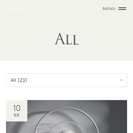
Menu
A
l
l
10
5月