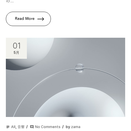
の...
Read More
01
5月
All
,
音響
No Comments
by
zama
subject
comment